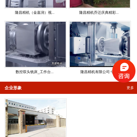
隆昌精机（金嘉润）视...
隆昌精机乔迁庆典精彩...
数控双头铣床_工作台...
隆昌精机有限公司 中...
企业形象
更多